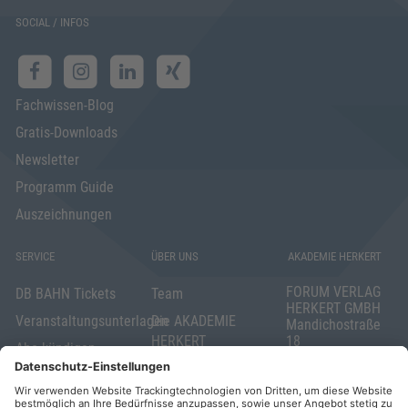
SOCIAL / INFOS
Fachwissen-Blog
Gratis-Downloads
Newsletter
Programm Guide
Auszeichnungen
SERVICE
ÜBER UNS
AKADEMIE HERKERT
FORUM VERLAG
DB BAHN Tickets
Team
HERKERT GMBH
Veranstaltungsunterlagen
Die AKADEMIE
Mandichostraße
HERKERT
18
Abo kündigen
86504 Merching
FORUM VERLAG
Widerrufsrecht
Telefon: +49
HERKERT
für Verbraucher
(0)8233 381-123