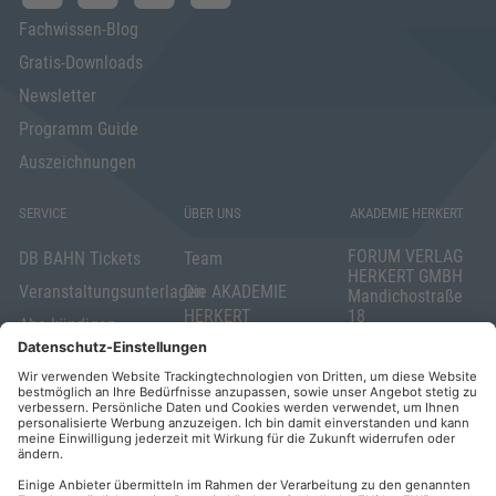
Fachwissen-Blog
Gratis-Downloads
Newsletter
Programm Guide
Auszeichnungen
SERVICE
ÜBER UNS
AKADEMIE HERKERT
FORUM VERLAG
DB BAHN Tickets
Team
HERKERT GMBH
Veranstaltungsunterlagen
Die AKADEMIE
Mandichostraße
HERKERT
18
Abo kündigen
86504 Merching
FORUM VERLAG
Widerrufsrecht
Telefon: +49
HERKERT
für Verbraucher
(0)8233 381-123
Kontakt
Telefax: +49
Elektronischer
(0)8233 381-222
Geschäftsverkehr
E-Mail:
service(at)akademie
Barrierefreiheit
herkert.de