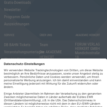
Gratis-Downloads
Newsletter
Programm Guide
Auszeichnungen
SERVICE
ÜBER UNS
AKADEMIE HERKERT
FORUM VERLAG
DB BAHN Tickets
Team
HERKERT GMBH
Veranstaltungsunterlagen
Die AKADEMIE
Mandichostraße
HERKERT
18
Abo kündigen
86504 Merching
FORUM VERLAG
Widerrufsrecht
Telefon: +49
HERKERT
für Verbraucher
(0)8233 381-123
Kontakt
Telefax: +49
Elektronischer
(0)8233 381-222
Geschäftsverkehr
E-Mail:
service(at)akademie
Barrierefreiheit
herkert.de
Zahlung per
Rechnung