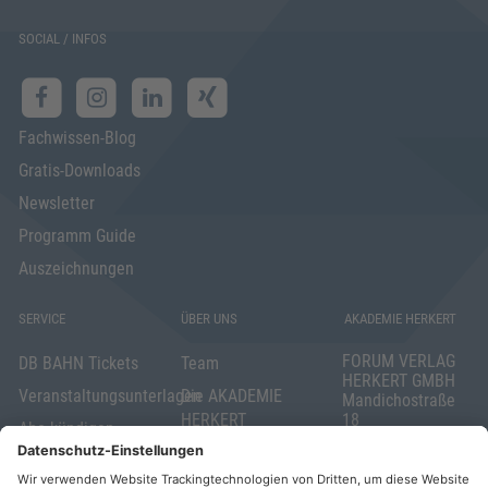
SOCIAL / INFOS
Fachwissen-Blog
Gratis-Downloads
Newsletter
Programm Guide
Auszeichnungen
SERVICE
ÜBER UNS
AKADEMIE HERKERT
FORUM VERLAG
DB BAHN Tickets
Team
HERKERT GMBH
Veranstaltungsunterlagen
Die AKADEMIE
Mandichostraße
HERKERT
18
Abo kündigen
86504 Merching
FORUM VERLAG
Widerrufsrecht
Telefon: +49
HERKERT
für Verbraucher