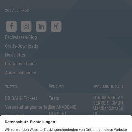
SOCIAL / INFOS
Fachwissen-Blog
Gratis-Downloads
Newsletter
Programm Guide
Auszeichnungen
SERVICE
ÜBER UNS
AKADEMIE HERKERT
FORUM VERLAG
DB BAHN Tickets
Team
HERKERT GMBH
Veranstaltungsunterlagen
Die AKADEMIE
Mandichostraße
HERKERT
18
Abo kündigen
86504 Merching
FORUM VERLAG
Widerrufsrecht
Telefon: +49
HERKERT
für Verbraucher