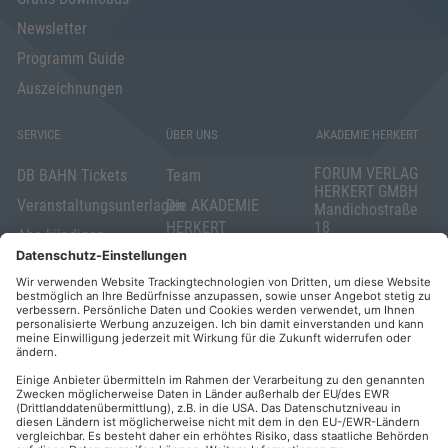
Newsletter
Programm Guide
Auszeichnungen
SERVICE
ÜBER UNS
AKADEMIE HERKERT
FORUM VERLAG
DB BAHN Tickets
Team
HERKERT GMBH
Veranstaltungsunterlagen
Die AKADEMIE
Mandichostraße
HERKERT
18
Abo kündigen
86504 Merching
FORUM VERLAG
Widerrufsrecht
Telefon: +49
HERKERT
für Verbraucher
(0)8233 381-123
Kontakt
Telefax: +49
Elektronischer
(0)8233 381-222
Geschäftsverkehr
E-Mail:
service(at)akademie
Barrierefreiheit
herkert.de
Zahlung per
Rechnung