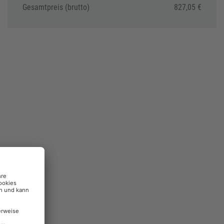
Gesamtpreis (brutto)
827,05 €