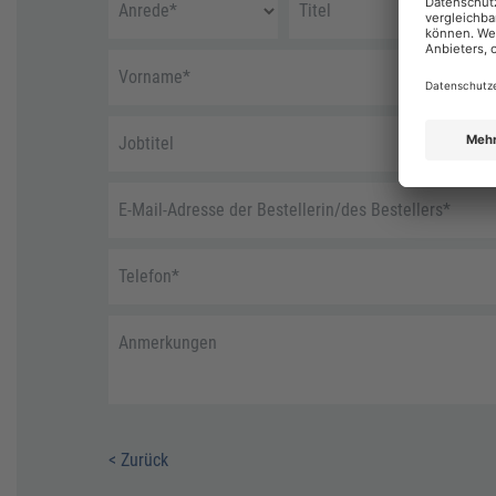
Anrede
*
Titel
Vorname
*
Jobtitel
E-Mail-Adresse der Bestellerin/des Bestellers
*
Telefon
*
Anmerkungen
< Zurück