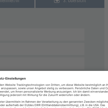
lnehmer/in
3. Übersicht
echnungen