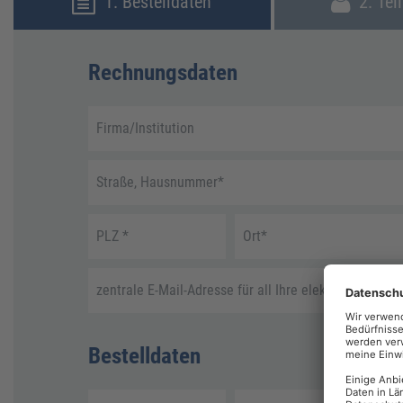
1. Bestelldaten
2. Tei
Rechnungsdaten
Firma/Institution
Straße, Hausnummer
*
PLZ
*
Ort
*
zentrale E-Mail-Adresse für all Ihre elektronische R
Bestelldaten