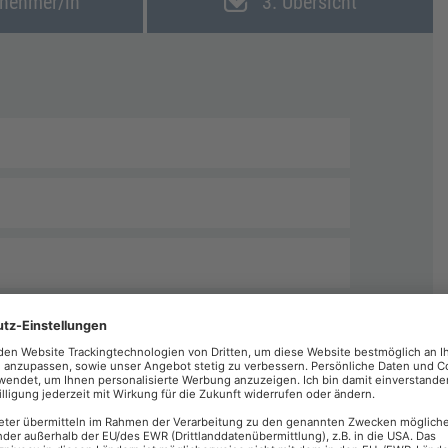
lnehmer/in
3. Übersicht
echnungen