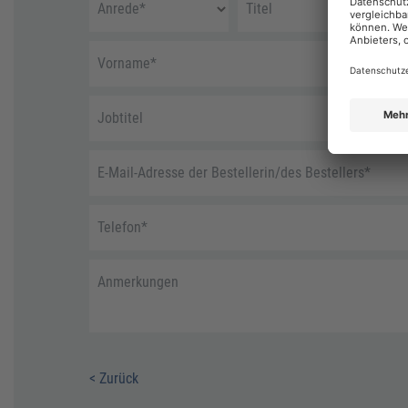
Anrede
*
Titel
Vorname
*
Jobtitel
E-Mail-Adresse der Bestellerin/des Bestellers
*
Telefon
*
Anmerkungen
< Zurück