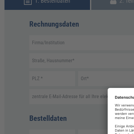
1. Bestelldaten
2. Tei
Rechnungsdaten
Firma/Institution
Straße, Hausnummer
*
PLZ
*
Ort
*
zentrale E-Mail-Adresse für all Ihre elektronische R
Bestelldaten