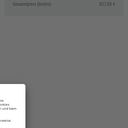
Gesamtpreis (brutto)
827,05 €