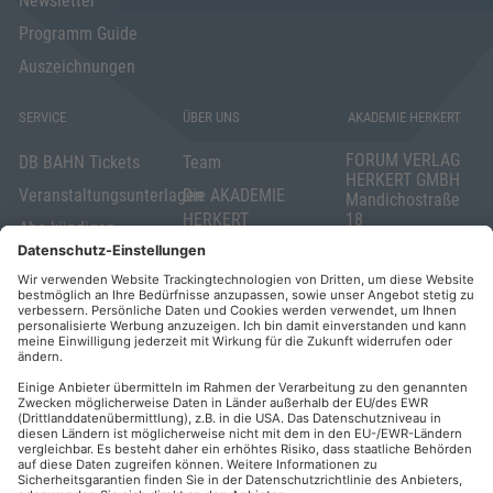
Newsletter
Programm Guide
Auszeichnungen
SERVICE
ÜBER UNS
AKADEMIE HERKERT
FORUM VERLAG
DB BAHN Tickets
Team
HERKERT GMBH
Veranstaltungsunterlagen
Die AKADEMIE
Mandichostraße
HERKERT
18
Abo kündigen
86504 Merching
FORUM VERLAG
Widerrufsrecht
Telefon: +49
HERKERT
für Verbraucher
(0)8233 381-123
Kontakt
Telefax: +49
Elektronischer
(0)8233 381-222
Geschäftsverkehr
E-Mail:
service(at)akademie
Barrierefreiheit
herkert.de
Zahlung per
Rechnung