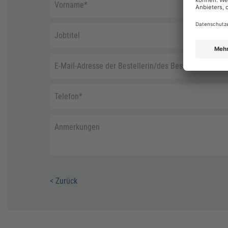
Vorname
*
Jobtitel
E-Mail-Adresse der Bestellerin/des Bestellers
*
Telefon
*
Anmerkungen
< Zurück