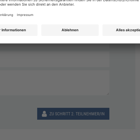
Nachname
*
ZU SCHRITT 2. TEILNEHMER/IN