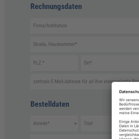
Rechnungsdaten
Firma/Institution
Straße, Hausnummer
*
PLZ
*
Ort
*
zentrale E-Mail-Adresse für all Ihre elektronische R
Bestelldaten
Anrede
*
Titel