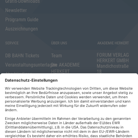
Gratis-Downloads
Newsletter
Programm Guide
Auszeichnungen
SERVICE
ÜBER UNS
AKADEMIE HERKERT
FORUM VERLAG
DB BAHN Tickets
Team
HERKERT GMBH
Veranstaltungsunterlagen
Die AKADEMIE
Mandichostraße
HERKERT
18
Abo kündigen
86504 Merching
FORUM VERLAG
Widerrufsrecht
Telefon: +49
HERKERT
für Verbraucher
(0)8233 381-123
Kontakt
Telefax: +49
Elektronischer
(0)8233 381-222
Geschäftsverkehr
E-Mail:
service(at)akademie
Barrierefreiheit
herkert.de
Zahlung per
Rechnung