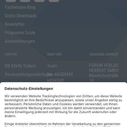
Fachwissen-Blog
Gratis-Downloads
Newsletter
Programm Guide
Auszeichnungen
SERVICE
ÜBER UNS
AKADEMIE HERKERT
FORUM VERLAG
DB BAHN Tickets
Team
HERKERT GMBH
Veranstaltungsunterlagen
Die AKADEMIE
Mandichostraße
HERKERT
18
Abo kündigen
86504 Merching
FORUM VERLAG
Widerrufsrecht
Telefon: +49
HERKERT
für Verbraucher
(0)8233 381-123
Kontakt
Telefax: +49
Elektronischer
(0)8233 381-222
Geschäftsverkehr
E-Mail:
service(at)akademie
Barrierefreiheit
herkert.de