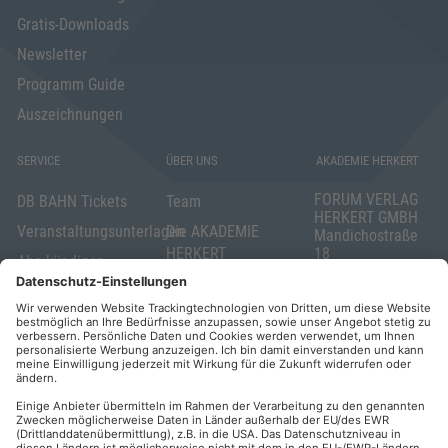
Gratis-Downloads
Newsletter
Programm Guide
Auszeichnungen
SERVICE
ÜBER UNS
AKADEMIE HERKERT
FORUM VERLAG
DB BAHN Tickets
Team
HERKERT GMBH
Veranstaltungsunterlagen
Die AKADEMIE
Mandichostraße
HERKERT
18
Abo kündigen
86504 Merching
FORUM VERLAG
Widerrufsrecht
Telefon: +49
HERKERT
für Verbraucher
(0)8233 381-123
Kontakt
Telefax: +49
Elektronischer
(0)8233 381-222
Geschäftsverkehr
E-Mail:
service(at)akademie
Barrierefreiheit
herkert.de
Zahlung per