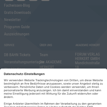
Fachwissen-Blog
Gratis-Downloads
Newsletter
Programm Guide
Auszeichnungen
SERVICE
ÜBER UNS
AKADEMIE HERKERT
FORUM VERLAG
DB BAHN Tickets
Team
HERKERT GMBH
Veranstaltungsunterlagen
Die AKADEMIE
Mandichostraße
HERKERT
18
Abo kündigen
86504 Merching
FORUM VERLAG
Widerrufsrecht
Telefon: +49
HERKERT
für Verbraucher
(0)8233 381-123
Kontakt
Telefax: +49
Elektronischer
(0)8233 381-222
Geschäftsverkehr
E-Mail:
service(at)akademie
Barrierefreiheit
herkert.de