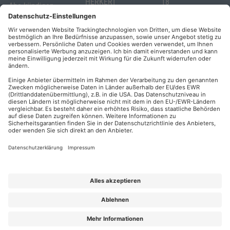
HERKERT
18
Abo kündigen
86504 Merching
FORUM VERLAG
Widerrufsrecht
Telefon: +49
HERKERT
für Verbraucher
(0)8233 381-123
Kontakt
Telefax: +49
Elektronischer
(0)8233 381-222
Geschäftsverkehr
E-Mail:
service(at)akademie
Barrierefreiheit
herkert.de
Zahlung per
Rechnung
Impressum
Datenschutz
Privatsphäre
AGB & Lizenzbedingungen
Urhebervermerk
A FORUM MEDIA GROUP COMPANY