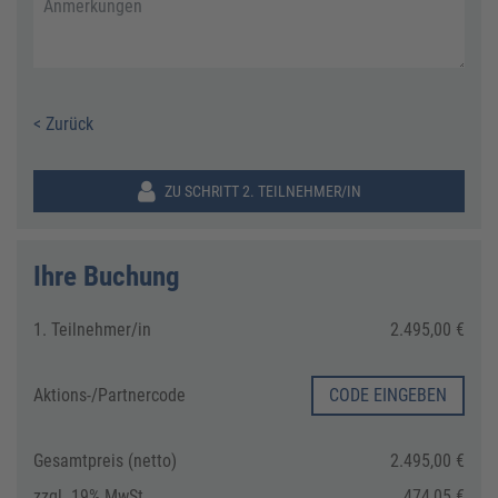
Anmerkungen
< Zurück
ZU SCHRITT 2. TEILNEHMER/IN
Ihre Buchung
1. Teilnehmer/in
2.495,00 €
Aktions-/
Partnercode
CODE EINGEBEN
Gesamtpreis (netto)
2.495,00 €
zzgl. 19% MwSt.
474,05 €