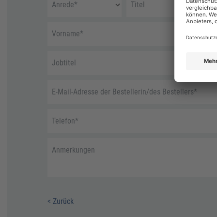
Anrede
*
Titel
Vorname
*
Jobtitel
E-Mail-Adresse der Bestellerin/des Bestellers
*
Telefon
*
Anmerkungen
< Zurück