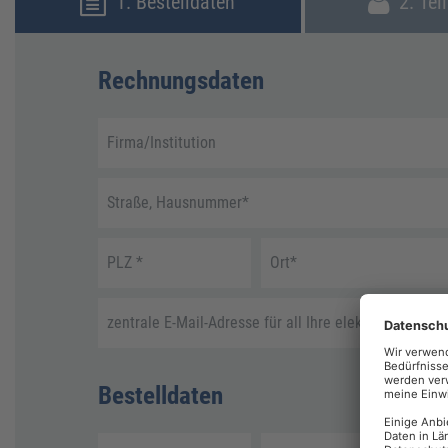
1. Bestelldaten
2. Tei
Rechnungsdaten
Firma/Institution
Straße, Hausnummer
*
PLZ
*
Ort
*
zentrale E-Mail-Adresse für all Ihre elektronische R
Bestelldaten