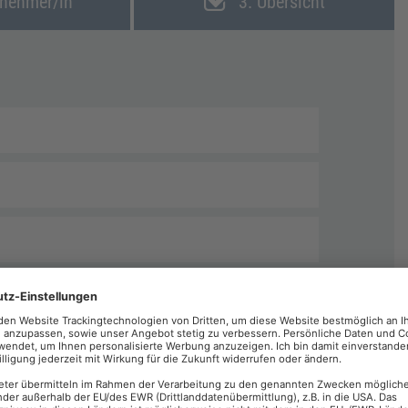
lnehmer/in
3. Übersicht
echnungen