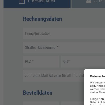
1. Bestelldaten
2. Tei
Rechnungsdaten
Firma/Institution
Straße, Hausnummer
*
PLZ
*
Ort
*
zentrale E-Mail-Adresse für all Ihre elektronische R
Bestelldaten