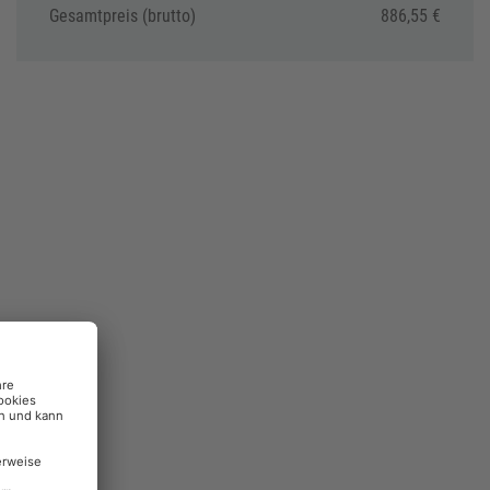
Gesamtpreis (brutto)
886,55 €