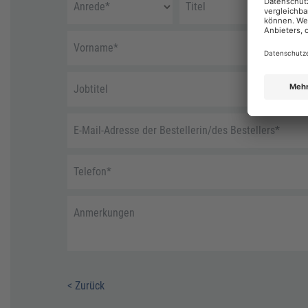
Anrede
*
Titel
Vorname
*
Jobtitel
E-Mail-Adresse der Bestellerin/des Bestellers
*
Telefon
*
Anmerkungen
< Zurück