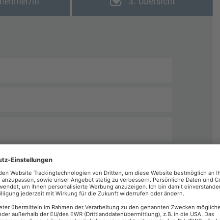
lnehmer/in
3. Übersicht
echnungen