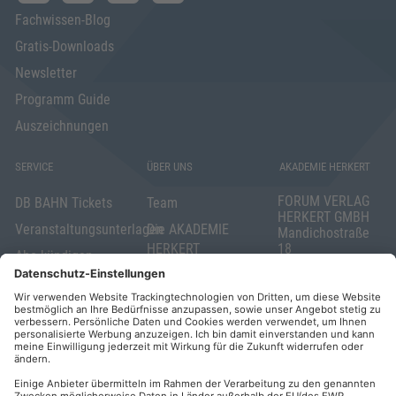
Fachwissen-Blog
Gratis-Downloads
Newsletter
Programm Guide
Auszeichnungen
SERVICE
ÜBER UNS
AKADEMIE HERKERT
FORUM VERLAG
DB BAHN Tickets
Team
HERKERT GMBH
Veranstaltungsunterlagen
Die AKADEMIE
Mandichostraße
HERKERT
18
Abo kündigen
86504 Merching
FORUM VERLAG
Widerrufsrecht
Telefon: +49
HERKERT
für Verbraucher
(0)8233 381-123
Kontakt
Telefax: +49
Elektronischer
(0)8233 381-222
Geschäftsverkehr
E-Mail:
service(at)akademie
Barrierefreiheit
herkert.de