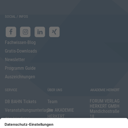
SOCIAL / INFOS
Fachwissen-Blog
Gratis-Downloads
Newsletter
Programm Guide
Auszeichnungen
SERVICE
ÜBER UNS
AKADEMIE HERKERT
FORUM VERLAG
DB BAHN Tickets
Team
HERKERT GMBH
Veranstaltungsunterlagen
Die AKADEMIE
Mandichostraße
HERKERT
18
Abo kündigen
86504 Merching
FORUM VERLAG
Widerrufsrecht