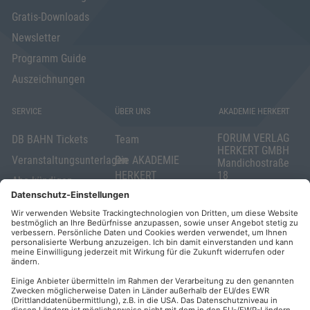
Gratis-Downloads
Newsletter
Programm Guide
Auszeichnungen
SERVICE
ÜBER UNS
AKADEMIE HERKERT
FORUM VERLAG
DB BAHN Tickets
Team
HERKERT GMBH
Veranstaltungsunterlagen
Die AKADEMIE
Mandichostraße
HERKERT
18
Abo kündigen
86504 Merching
FORUM VERLAG
Widerrufsrecht
Telefon: +49
HERKERT
für Verbraucher
(0)8233 381-123
Kontakt
Telefax: +49
Elektronischer
(0)8233 381-222
Geschäftsverkehr
E-Mail:
service(at)akademie
Barrierefreiheit
herkert.de
Zahlung per