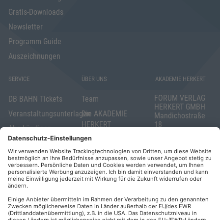
Gratis-Downloads
Newsletter
Programm Guide
Auszeichnungen
SERVICE
ÜBER UNS
AKADEMIE HERKERT
FORUM VERLAG
DB BAHN Tickets
Team
HERKERT GMBH
Veranstaltungsunterlagen
Die AKADEMIE
Mandichostraße
HERKERT
18
Abo kündigen
86504 Merching
FORUM VERLAG
Widerrufsrecht
Telefon: +49
HERKERT
für Verbraucher
(0)8233 381-123
Kontakt
Telefax: +49
Elektronischer
(0)8233 381-222
Geschäftsverkehr
E-Mail:
service(at)akademie
Barrierefreiheit
herkert.de
Zahlung per