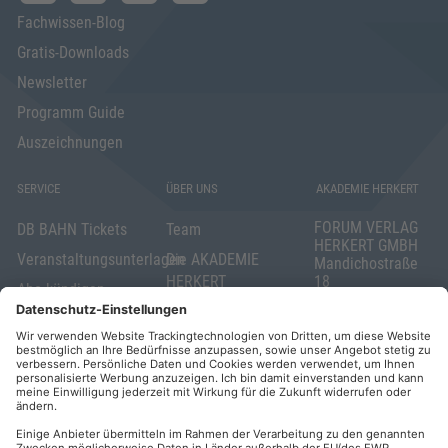
Fachwissen-Blog
Gratis-Downloads
Newsletter
Programm Guide
Auszeichnungen
SERVICE
ÜBER UNS
AKADEMIE HERKERT
FORUM VERLAG
DB BAHN Tickets
Team
HERKERT GMBH
Veranstaltungsunterlagen
Die AKADEMIE
Mandichostraße
HERKERT
18
Abo kündigen
86504 Merching
FORUM VERLAG
Widerrufsrecht
Telefon: +49
HERKERT
für Verbraucher
(0)8233 381-123
Kontakt
Telefax: +49
Elektronischer
(0)8233 381-222
Geschäftsverkehr
E-Mail:
service(at)akademie
Barrierefreiheit
herkert.de