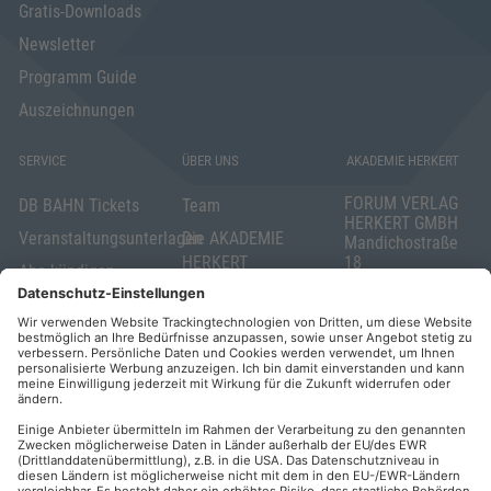
Gratis-Downloads
Newsletter
Programm Guide
Auszeichnungen
SERVICE
ÜBER UNS
AKADEMIE HERKERT
FORUM VERLAG
DB BAHN Tickets
Team
HERKERT GMBH
Veranstaltungsunterlagen
Die AKADEMIE
Mandichostraße
HERKERT
18
Abo kündigen
86504 Merching
FORUM VERLAG
Widerrufsrecht
Telefon: +49
HERKERT
für Verbraucher
(0)8233 381-123
Kontakt
Telefax: +49
Elektronischer
(0)8233 381-222
Geschäftsverkehr
E-Mail:
service(at)akademie
Barrierefreiheit
herkert.de
Zahlung per
Rechnung