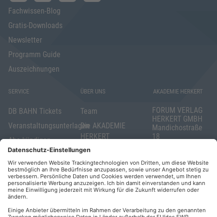
Fachwissen-Blog
Gratis-Downloads
Newsletter
Programm Guide
Auszeichnungen
SERVICE
ÜBER UNS
AKADEMIE HERKERT
FORUM VERLAG
DB BAHN Tickets
Team
HERKERT GMBH
Veranstaltungsunterlagen
Die AKADEMIE
Mandichostraße
HERKERT
18
Abo kündigen
86504 Merching
FORUM VERLAG
Widerrufsrecht
Telefon: +49
HERKERT
für Verbraucher
(0)8233 381-123
Kontakt
Telefax: +49
Elektronischer
(0)8233 381-222
Geschäftsverkehr
E-Mail:
service(at)akademie
Barrierefreiheit
herkert.de