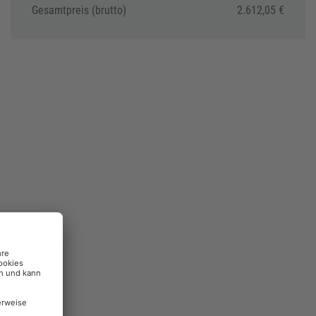
Gesamtpreis (brutto)
2.612,05 €