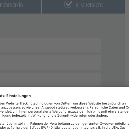
lnehmer/in
3. Übersicht
echnungen