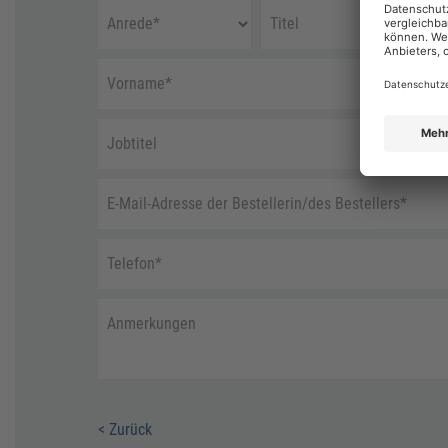
Anrede
*
Titel
Vorname
*
Jobtitel
E-Mail-Adresse der Bestellerin/des Bestellers
*
Telefon
*
Anmerkungen
< Zurück