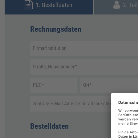
1. Bestelldaten
2. Tei
Rechnungsdaten
Firma/Institution
Straße, Hausnummer
*
PLZ
*
Ort
*
zentrale E-Mail-Adresse für all Ihre elektronische R
Bestelldaten