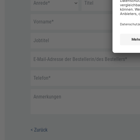
Anrede
*
Titel
Vorname
*
Jobtitel
E-Mail-Adresse der Bestellerin/des Bestellers
*
Telefon
*
Anmerkungen
< Zurück