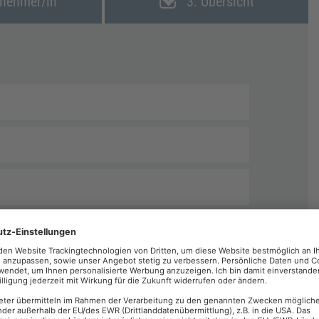
lnehmer/in
3. Übersicht
echnungen