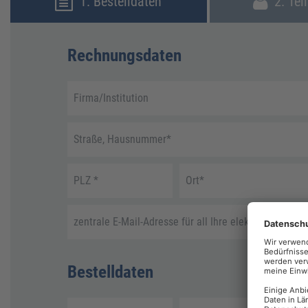
1. Bestelldaten
2. Tei
Rechnungsdaten
Firma/Institution
Straße, Hausnummer
*
PLZ
*
Ort
*
zentrale E-Mail-Adresse für all Ihre elektronische R
Bestelldaten