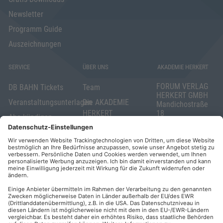
Newsletter
Programm Guide
Auszeichnungen
SERVICE
ÜBER UNS
AKADEMIE HERKERT
FORUM VERLAG
DB BAHN Tickets
Team
HERKERT GMBH
Veranstaltungsunterlagen
Die AKADEMIE
Mandichostraße
HERKERT
18
Abo kündigen
86504 Merching
FORUM VERLAG
Widerrufsrecht
Telefon: +49
HERKERT
für Verbraucher
(0)8233 381-123
Kontakt
Telefax: +49
Elektronischer
(0)8233 381-222
Geschäftsverkehr
E-Mail:
service(at)akademie
Barrierefreiheit
herkert.de
Zahlung per
Rechnung