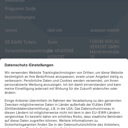
Newsletter
Programm Guide
Auszeichnungen
SERVICE
ÜBER UNS
AKADEMIE HERKERT
FORUM VERLAG
DB BAHN Tickets
Team
HERKERT GMBH
Veranstaltungsunterlagen
Die AKADEMIE
Mandichostraße
HERKERT
18
Abo kündigen
86504 Merching
FORUM VERLAG
Widerrufsrecht
Telefon: +49
HERKERT
für Verbraucher
(0)8233 381-123
Kontakt
Telefax: +49
Elektronischer
(0)8233 381-222
Geschäftsverkehr
E-Mail:
service(at)akademie
Barrierefreiheit
herkert.de
Zahlung per
Rechnung