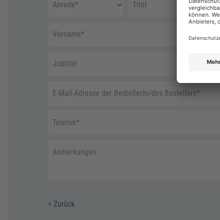
Anrede
*
Titel
Vorname
*
Jobtitel
E-Mail-Adresse der Bestellerin/des Bestellers
*
Telefon
*
Anmerkungen
< Zurück