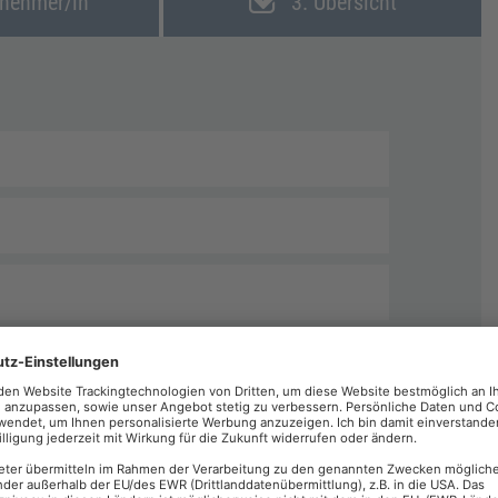
lnehmer/in
3. Übersicht
echnungen