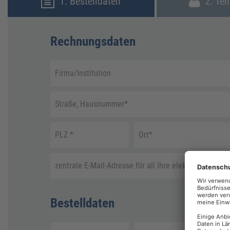
1. Bestelldaten
2. Tei
Rechnungsdaten
Firma/Institution
Straße, Hausnummer
*
PLZ
*
Ort
*
zentrale E-Mail-Adresse für all Ihre elektronische R
Bestelldaten