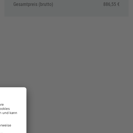
Gesamtpreis (brutto)
886,55 €