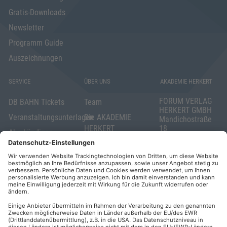
Gratis-Downloads
Newsletter
Programm Guide
Auszeichnungen
SERVICE
ÜBER UNS
AKADEMIE HERKERT
FORUM VERLAG
DB BAHN Tickets
Team
HERKERT GMBH
Veranstaltungsunterlagen
Die AKADEMIE
Mandichostraße
HERKERT
18
Abo kündigen
86504 Merching
FORUM VERLAG
Widerrufsrecht
Telefon: +49
HERKERT
für Verbraucher
(0)8233 381-123
Kontakt
Telefax: +49
Elektronischer
(0)8233 381-222
Geschäftsverkehr
E-Mail:
service(at)akademie
Barrierefreiheit
herkert.de
Zahlung per