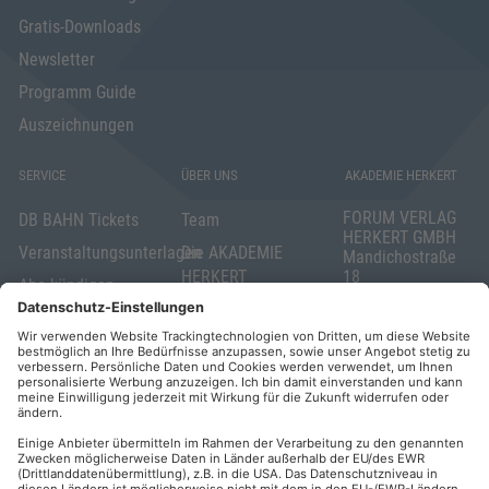
Gratis-Downloads
Newsletter
Programm Guide
Auszeichnungen
SERVICE
ÜBER UNS
AKADEMIE HERKERT
FORUM VERLAG
DB BAHN Tickets
Team
HERKERT GMBH
Veranstaltungsunterlagen
Die AKADEMIE
Mandichostraße
HERKERT
18
Abo kündigen
86504 Merching
FORUM VERLAG
Widerrufsrecht
Telefon: +49
HERKERT
für Verbraucher
(0)8233 381-123
Kontakt
Telefax: +49
Elektronischer
(0)8233 381-222
Geschäftsverkehr
E-Mail:
service(at)akademie
Barrierefreiheit
herkert.de
Zahlung per