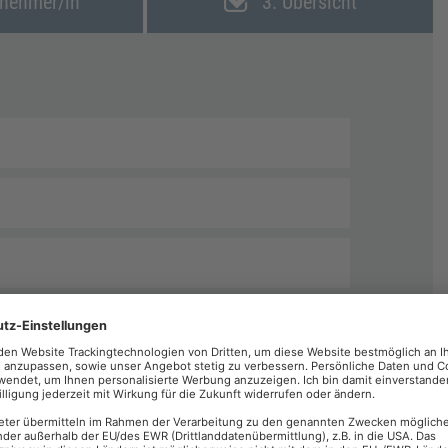
lnehmer/in
3. Übersicht
echnungen