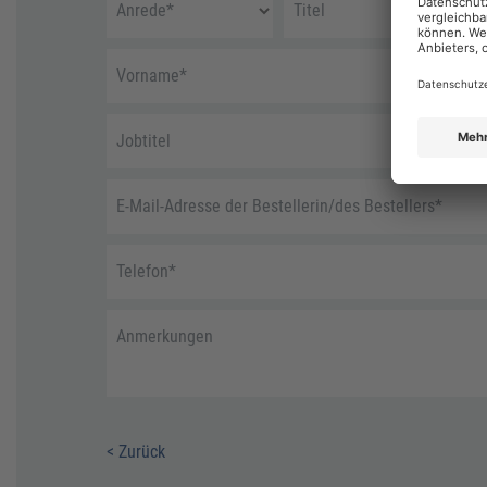
Anrede
*
Titel
Vorname
*
Jobtitel
E-Mail-Adresse der Bestellerin/des Bestellers
*
Telefon
*
Anmerkungen
< Zurück