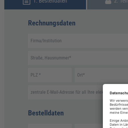
1. Bestelldaten
2. Tei
Rechnungsdaten
Firma/Institution
Straße, Hausnummer
*
PLZ
*
Ort
*
zentrale E-Mail-Adresse für all Ihre elektronische R
Bestelldaten