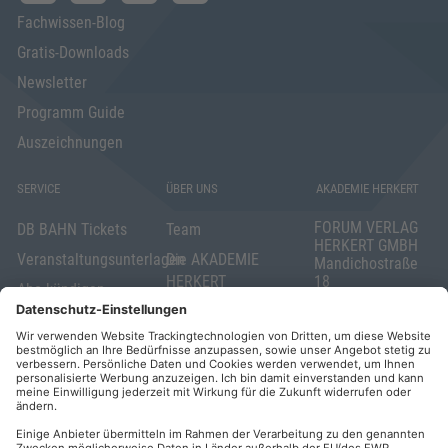
Fachwissen-Blog
Gratis-Downloads
Newsletter
Programm Guide
Auszeichnungen
SERVICE
ÜBER UNS
AKADEMIE HERKERT
FORUM VERLAG
DB BAHN Tickets
Team
HERKERT GMBH
Veranstaltungsunterlagen
Die AKADEMIE
Mandichostraße
HERKERT
18
Abo kündigen
86504 Merching
FORUM VERLAG
Widerrufsrecht
Telefon: +49
HERKERT
für Verbraucher
(0)8233 381-123
Kontakt
Telefax: +49
Elektronischer
(0)8233 381-222
Geschäftsverkehr
E-Mail:
service(at)akademie
Barrierefreiheit
herkert.de