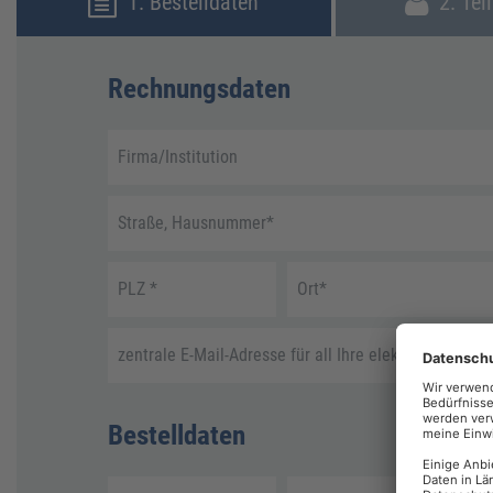
1. Bestelldaten
2. Tei
Rechnungsdaten
Firma/Institution
Straße, Hausnummer
*
PLZ
*
Ort
*
zentrale E-Mail-Adresse für all Ihre elektronische R
Bestelldaten