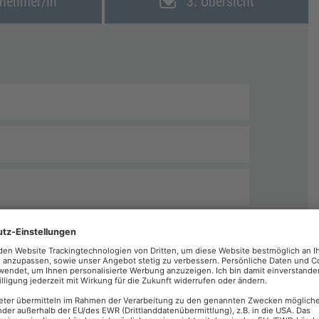
lnehmer/in
3. Übersicht
echnungen