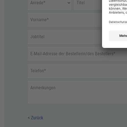
Anrede
*
Titel
Vorname
*
Jobtitel
E-Mail-Adresse der Bestellerin/des Bestellers
*
Telefon
*
Anmerkungen
< Zurück