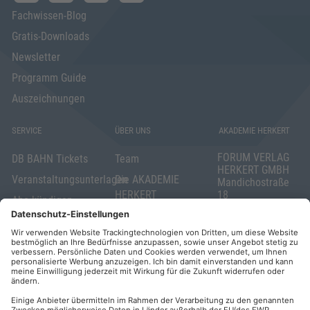
Fachwissen-Blog
Gratis-Downloads
Newsletter
Programm Guide
Auszeichnungen
SERVICE
ÜBER UNS
AKADEMIE HERKERT
FORUM VERLAG
DB BAHN Tickets
Team
HERKERT GMBH
Veranstaltungsunterlagen
Die AKADEMIE
Mandichostraße
HERKERT
18
Abo kündigen
86504 Merching
FORUM VERLAG
Widerrufsrecht
Telefon: +49
HERKERT
für Verbraucher
(0)8233 381-123
Kontakt
Telefax: +49
Elektronischer
(0)8233 381-222
Geschäftsverkehr
E-Mail:
service(at)akademie
Barrierefreiheit
herkert.de