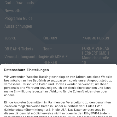
Gratis-Downloads
Newsletter
Programm Guide
Auszeichnungen
SERVICE
ÜBER UNS
AKADEMIE HERKERT
FORUM VERLAG
DB BAHN Tickets
Team
HERKERT GMBH
Veranstaltungsunterlagen
Die AKADEMIE
Mandichostraße
HERKERT
18
Abo kündigen
86504 Merching
FORUM VERLAG
Widerrufsrecht
Telefon: +49
HERKERT
für Verbraucher
(0)8233 381-123
Kontakt
Telefax: +49
Elektronischer
(0)8233 381-222
Geschäftsverkehr
E-Mail:
service(at)akademie
Barrierefreiheit
herkert.de
Zahlung per
Rechnung