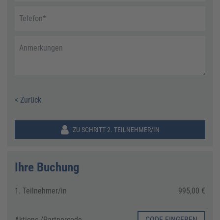
Telefon
*
Anmerkungen
< Zurück
ZU SCHRITT 2. TEILNEHMER/IN
Ihre Buchung
1. Teilnehmer/in
995,00 €
Aktions-/
Partnercode
CODE EINGEBEN