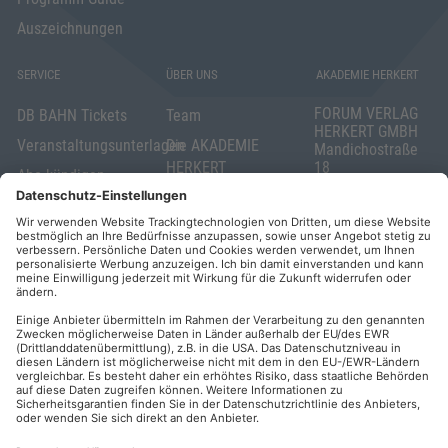
Auszeichnungen
SERVICE
ÜBER UNS
AKADEMIE HERKERT
FORUM VERLAG
DB BAHN Tickets
Team
HERKERT GMBH
Veranstaltungsunterlagen
Die AKADEMIE
Mandichostraße
HERKERT
18
Abo kündigen
86504 Merching
FORUM VERLAG
Widerrufsrecht
Telefon: +49
HERKERT
für Verbraucher
(0)8233 381-123
Kontakt
Telefax: +49
Elektronischer
(0)8233 381-222
Geschäftsverkehr
E-Mail:
service(at)akademie
Barrierefreiheit
herkert.de
Zahlung per
Rechnung
Impressum