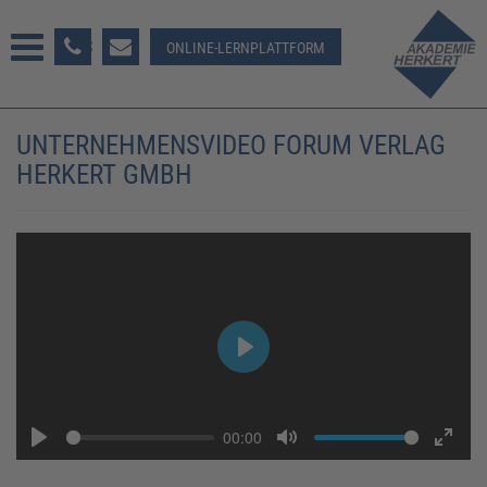
233 381-123
ONLINE-LERNPLATTFORM
UNTERNEHMENSVIDEO FORUM VERLAG
HERKERT GMBH
Play
00:00
Play
Mute
Enter