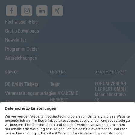
Fachwissen-Blog
Gratis-Downloads
Newsletter
Programm Guide
Auszeichnungen
SERVICE
ÜBER UNS
AKADEMIE HERKERT
FORUM VERLAG
DB BAHN Tickets
Team
HERKERT GMBH
Veranstaltungsunterlagen
Die AKADEMIE
Mandichostraße
HERKERT
18
Abo kündigen
86504 Merching
FORUM VERLAG
Widerrufsrecht
Telefon: +49
HERKERT
für Verbraucher
(0)8233 381-123
Kontakt
Telefax: +49
Elektronischer
(0)8233 381-222
Geschäftsverkehr