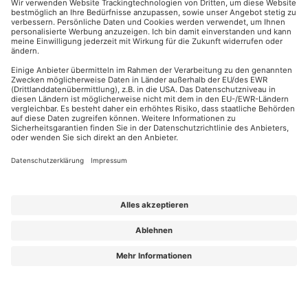
HERKERT
18
Abo kündigen
86504 Merching
FORUM VERLAG
Widerrufsrecht
Telefon: +49
HERKERT
für Verbraucher
(0)8233 381-123
Kontakt
Telefax: +49
Elektronischer
(0)8233 381-222
Geschäftsverkehr
E-Mail:
service(at)akademie
Barrierefreiheit
herkert.de
Zahlung per
Rechnung
Impressum
Datenschutz
Privatsphäre
AGB & Lizenzbedingungen
Urhebervermerk
A FORUM MEDIA GROUP COMPANY