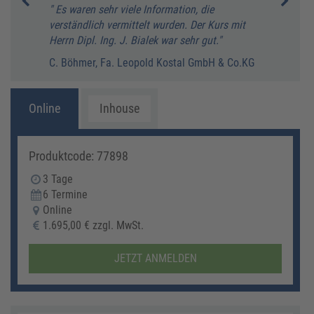
ut,
" Es waren sehr viele Information, die
" Ich
verständlich vermittelt wurden. Der Kurs mit
Unte
 des
Herrn Dipl. Ing. J. Bialek war sehr gut."
M. Bo
ut
C. Böhmer, Fa. Leopold Kostal GmbH & Co.KG
are,
Online
Inhouse
Produktcode: 77898
3 Tage
6 Termine
Online
1.695,00 € zzgl. MwSt.
JETZT ANMELDEN