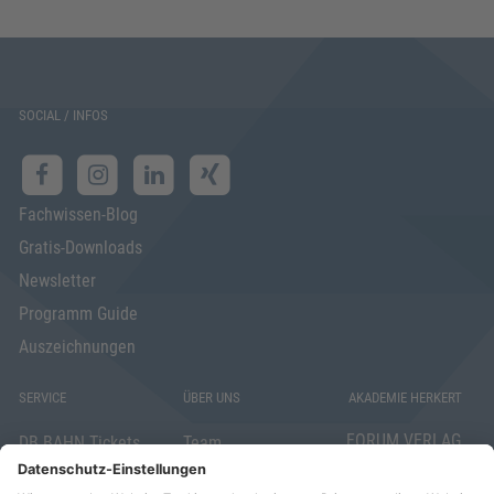
SOCIAL / INFOS
Fachwissen-Blog
Gratis-Downloads
Newsletter
Programm Guide
Auszeichnungen
SERVICE
ÜBER UNS
AKADEMIE HERKERT
FORUM VERLAG
DB BAHN Tickets
Team
HERKERT GMBH
Veranstaltungsunterlagen
Die AKADEMIE
Mandichostraße