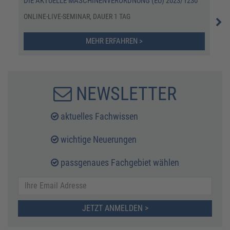
DIE AKTUELLE MASCHINENVERORDNUNG (EU) 2023/1230
DIE
REC
ONLINE-LIVE-SEMINAR, DAUER 1 TAG
SEM
MEHR ERFAHREN >
NEWSLETTER
aktuelles Fachwissen
wichtige Neuerungen
passgenaues Fachgebiet wählen
JETZT ANMELDEN >