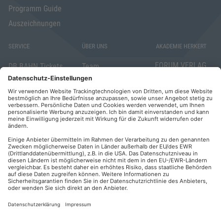
Programm Guide
Auszeichnungen
SERVICE
ÜBER UNS
AKADEMIE HERKERT
FORUM VERLAG
DB BAHN Tickets
Team
HERKERT GMBH
Veranstaltungsunterlagen
Die AKADEMIE
Mandichostraße
HERKERT
18
Abo kündigen
86504 Merching
FORUM VERLAG
Widerrufsrecht
Telefon: +49
HERKERT
für Verbraucher
(0)8233 381-123
Kontakt
Telefax: +49
Elektronischer
(0)8233 381-222
Geschäftsverkehr
E-Mail:
service(at)akademie
Barrierefreiheit
herkert.de
Zahlung per
Rechnung