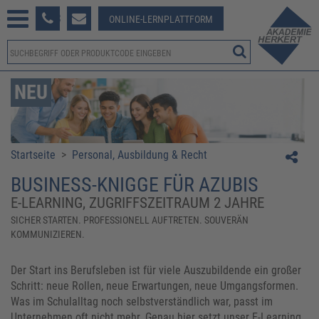
233 381-123
ONLINE-LERNPLATTFORM
NEU
Startseite
>
Personal, Ausbildung & Recht
BUSINESS-KNIGGE FÜR AZUBIS
E-LEARNING, ZUGRIFFSZEITRAUM 2 JAHRE
SICHER STARTEN. PROFESSIONELL AUFTRETEN. SOUVERÄN
KOMMUNIZIEREN.
Der Start ins Berufsleben ist für viele Auszubildende ein großer
Schritt: neue Rollen, neue Erwartungen, neue Umgangsformen.
Was im Schulalltag noch selbstverständlich war, passt im
Unternehmen oft nicht mehr. Genau hier setzt unser E-Learning