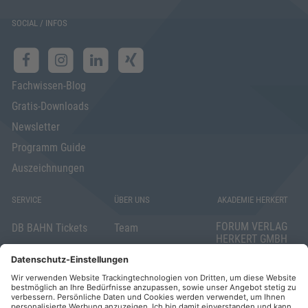
SOCIAL / INFOS
Fachwissen-Blog
Gratis-Downloads
Newsletter
Programm Guide
Auszeichnungen
SERVICE
ÜBER UNS
AKADEMIE HERKERT
FORUM VERLAG
DB BAHN Tickets
Team
HERKERT GMBH
Veranstaltungsunterlagen
Die AKADEMIE
Mandichostraße
HERKERT
18
Abo kündigen
86504 Merching
FORUM VERLAG
Widerrufsrecht
Telefon: +49
HERKERT
für Verbraucher
(0)8233 381-123