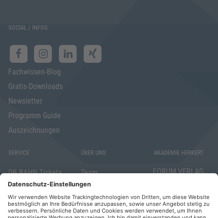
SOCIAL / INFOS
Fachwissen-Blog
Gratis-Downloads
Newsletter
Programm Guide
Auszeichnungen
SERVICE
ÜBER UNS
AKADEMIE HERKERT
FORUM VERLAG
DB BAHN Tickets
Team
HERKERT GMBH
Veranstaltungsunterlagen
Die AKADEMIE
Mandichostraße
HERKERT
18
Abo kündigen
86504 Merching
FORUM VERLAG
Widerrufsrecht