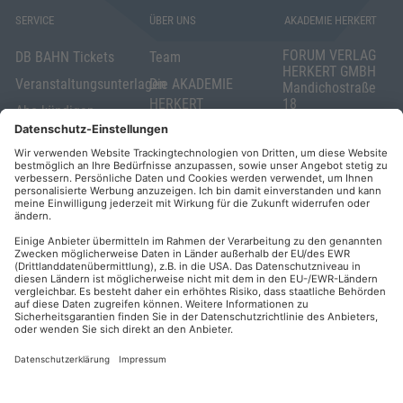
SERVICE
ÜBER UNS
AKADEMIE HERKERT
FORUM VERLAG
DB BAHN Tickets
Team
HERKERT GMBH
Veranstaltungsunterlagen
Die AKADEMIE
Mandichostraße
HERKERT
18
Abo kündigen
86504 Merching
FORUM VERLAG
Widerrufsrecht
Telefon: +49
HERKERT
für Verbraucher
(0)8233 381-123
Kontakt
Telefax: +49
Elektronischer
(0)8233 381-222
Geschäftsverkehr
E-Mail:
service(at)akademie
Barrierefreiheit
herkert.de
Zahlung per
Rechnung
Impressum
Datenschutz
Privatsphäre