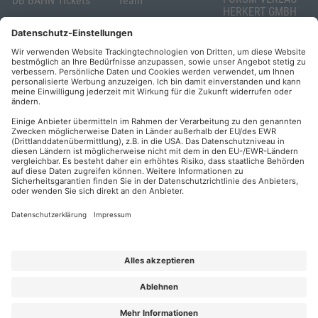
DB BAHN Tickets
Team
HERKERT GMBH
Veranstaltungsunterlagen
Die AKADEMIE
Mandichostraße
HERKERT
18
Abo kündigen
86504 Merching
FORUM VERLAG
Widerrufsrecht
Telefon: +49
HERKERT
für Verbraucher
(0)8233 381-123
Kontakt
Telefax: +49
Elektronischer
(0)8233 381-222
Geschäftsverkehr
E-Mail:
service(at)akademie
Barrierefreiheit
herkert.de
Zahlung per
Rechnung
Impressum
Datenschutz
Privatsphäre
AGB & Lizenzbedingungen
Urhebervermerk