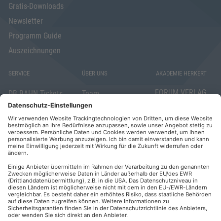
Gratis-Downloads
Newsletter
Programm Guide
Auszeichnungen
SERVICE
ÜBER UNS
AKADEMIE HERKERT
FORUM VERLAG
DB BAHN Tickets
Team
HERKERT GMBH
Veranstaltungsunterlagen
Die AKADEMIE
Mandichostraße
HERKERT
18
Abo kündigen
86504 Merching
FORUM VERLAG
Widerrufsrecht
Telefon: +49
HERKERT
für Verbraucher
(0)8233 381-123
Kontakt
Telefax: +49
Elektronischer
(0)8233 381-222
Geschäftsverkehr
E-Mail:
service(at)akademie
Barrierefreiheit
herkert.de
Zahlung per
Rechnung