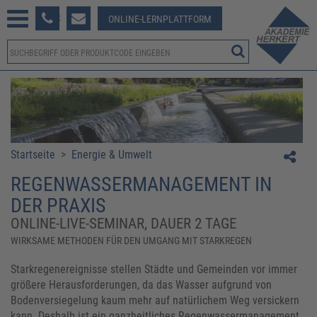
233 381-123
ONLINE-LERNPLATTFORM
Startseite
>
Energie & Umwelt
REGENWASSERMANAGEMENT IN
DER PRAXIS
ONLINE-LIVE-SEMINAR, DAUER 2 TAGE
WIRKSAME METHODEN FÜR DEN UMGANG MIT STARKREGEN
Starkregenereignisse stellen Städte und Gemeinden vor immer
größere Herausforderungen, da das Wasser aufgrund von
Bodenversiegelung kaum mehr auf natürlichem Weg versickern
kann. Deshalb ist ein ganzheitliches Regenwassermanagement