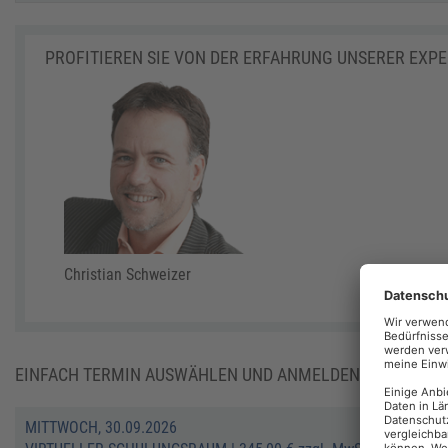
PROFITIEREN SIE VON DER ERFAHRUNG UNSERER EXP
Christian Schweizer
EINFACH TERMIN AUSWÄHLEN UND ANMELDEN:
MITTWOCH, 30.09.2026