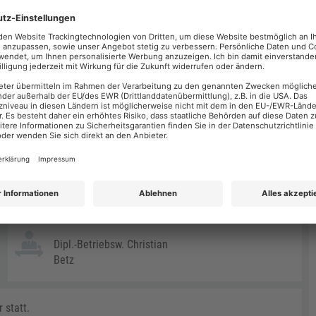
PDF
JETZT ANMELDEN >
Dipl.-Betriebsw. Christian
Betz
 statt.