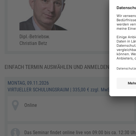
Dipl.-Betriebsw.
Christian Betz
EINFACH TERMIN AUSWÄHLEN UND ANMELDEN:
MONTAG, 09.11.2026
VIRTUELLER SCHULUNGSRAUM
|
335,00 € zzgl. MwSt.
Online
Das Seminar findet online live von 09:00 bis ca. 12:30 Uhr