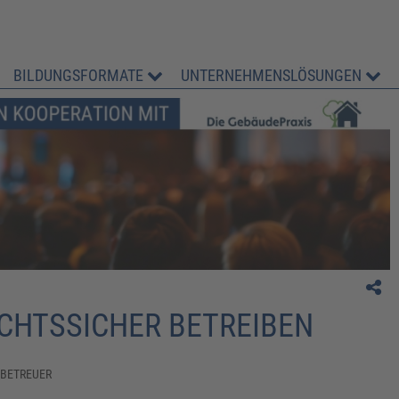
BILDUNGSFORMATE
UNTERNEHMENSLÖSUNGEN
" Praxisorientierter Untericht."
C. Häckl, Stadt Abensberg
HTSSICHER BETREIBEN
TBETREUER