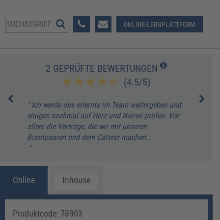
08233 381-123
ONLINE-LERNPLATTFORM
2 GEPRÜFTE BEWERTUNGEN
(4.5/5)
" Ich werde das erlernte im Team weitergeben und
" Pra
einiges nochmal auf Herz und Nieren prüfen. Vor
C. H
allem die Verträge, die wir mit unseren
Brautpaaren und dem Caterer machen...
"
Online
Inhouse
Produktcode: 78903