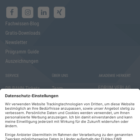
Fachwissen-Blog
Gratis-Downloads
Newsletter
Programm Guide
Auszeichnungen
SERVICE
ÜBER UNS
AKADEMIE HERKERT
FORUM VERLAG
DB BAHN Tickets
Team
HERKERT GMBH
Veranstaltungsunterlagen
Die AKADEMIE
Mandichostraße
HERKERT
18
Abo kündigen
86504 Merching
FORUM VERLAG
Widerrufsrecht
Telefon: +49
HERKERT
für Verbraucher
(0)8233 381-123
Kontakt
Telefax: +49
Elektronischer
(0)8233 381-222
Geschäftsverkehr