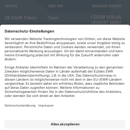
SERVICE
ÜBER UNS
AKADEMIE HERKERT
FORUM VERLAG
DB BAHN Tickets
Team
HERKERT GMBH
Veranstaltungsunterlagen
Die AKADEMIE
Mandichostraße
HERKERT
18
Abo kündigen
86504 Merching
FORUM VERLAG
Widerrufsrecht
Telefon: +49
HERKERT
für Verbraucher
(0)8233 381-123
Kontakt
Telefax: +49
Elektronischer
(0)8233 381-222
Geschäftsverkehr
E-Mail:
service(at)akademie
Barrierefreiheit
herkert.de
Zahlung per
Rechnung
Impressum
Datenschutz
Privatsphäre