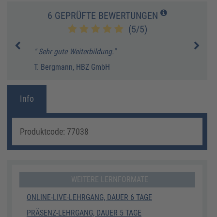
6 GEPRÜFTE BEWERTUNGEN
(5/5)
ird
" Sehr gute Weiterbildung."
" Kur
"
T. Bergmann, HBZ GmbH
L. Go
Info
Produktcode: 77038
WEITERE LERNFORMATE
ONLINE-LIVE-LEHRGANG, DAUER 6 TAGE
PRÄSENZ-LEHRGANG, DAUER 5 TAGE